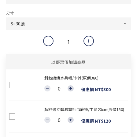
尺寸
以優惠價加購商品
斜紋編織水兵帽/卡其(原價380)
優惠價 NT$300
超舒適立體減震毛巾底襪/中筒20cm(原價150)
優惠價 NT$120