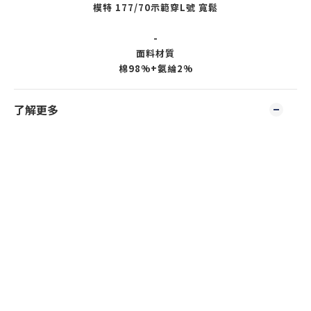
模特 177/70示範穿L號 寬鬆
-
面料材質
棉98%+氨綸2%
了解更多