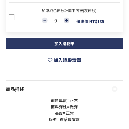
加厚純色條紋針織中筒襪(灰條紋)
優惠價 NT$135
加入購物車
加入追蹤清單
商品描述
面料厚度=正常
面料彈性=微彈
長度=正常
版型=微落肩寬鬆