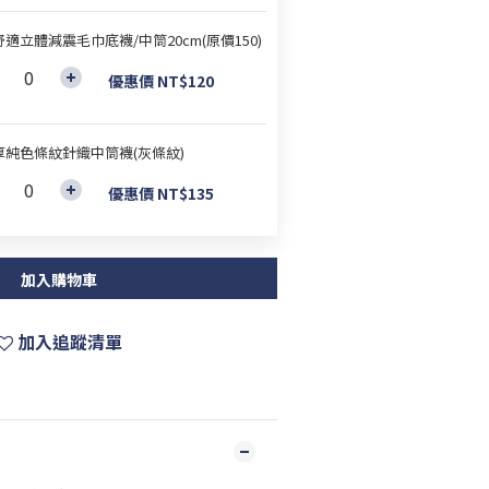
適立體減震毛巾底襪/中筒20cm(原價150)
優惠價 NT$120
厚純色條紋針織中筒襪(灰條紋)
優惠價 NT$135
加入購物車
加入追蹤清單