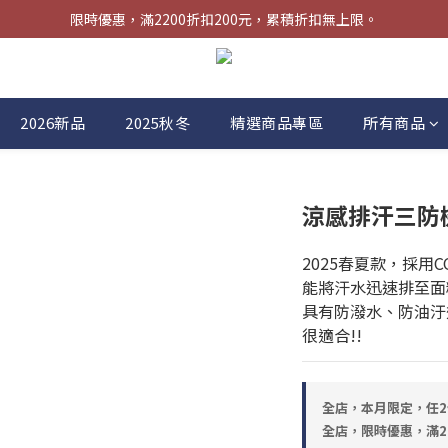
限時優惠，滿2200折扣200元，累積折扣無上限。
限時優惠，滿2200折扣200元，累積折扣無上限。
任選兩件免運費
新註冊會員，再贈送50元購物金!!
2026新品
2025秋冬
精選商品專區
所有商品
限時優惠，滿2200折扣200元，累積折扣無上限。
涼感排汗三防
2025春夏款，採用
能將汗水迅速排至面
具有防潑水、防油汙
很適合!!
全店，本月限定，任2
全店，限時優惠，滿2