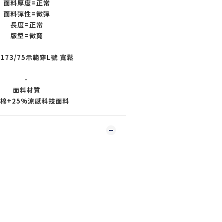
面料厚度=正常
面料彈性=微彈
長度=正常
版型=微寬
 173/75示範穿L號 寬鬆
-
面料材質
%棉+25%涼感科技面料