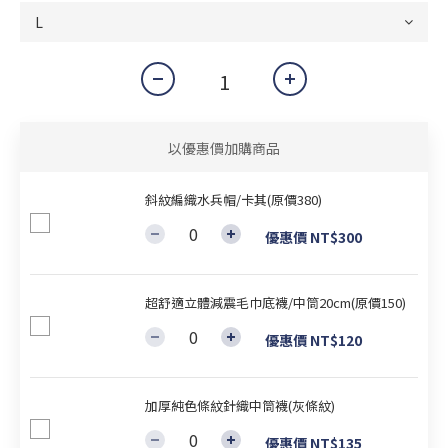
以優惠價加購商品
斜紋編織水兵帽/卡其(原價380)
優惠價 NT$300
超舒適立體減震毛巾底襪/中筒20cm(原價150)
優惠價 NT$120
加厚純色條紋針織中筒襪(灰條紋)
優惠價 NT$135