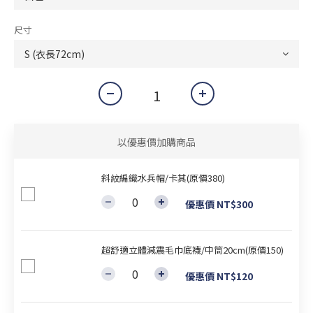
尺寸
以優惠價加購商品
斜紋編織水兵帽/卡其(原價380)
優惠價 NT$300
超舒適立體減震毛巾底襪/中筒20cm(原價150)
優惠價 NT$120