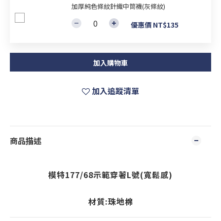
加厚純色條紋針織中筒襪(灰條紋)
優惠價 NT$135
加入購物車
加入追蹤清單
商品描述
模特177/68示範穿著L號(寬鬆感)
材質:珠地棉