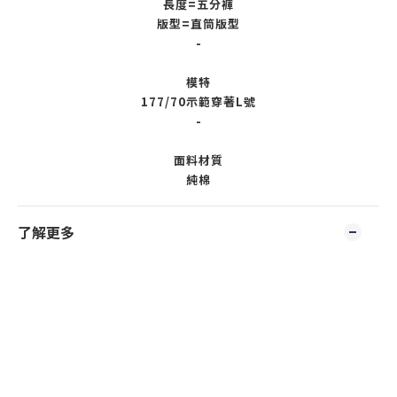
長度=五分褲
版型=直筒版型
-
模特
177/70示範穿著L號
-
面料材質
純棉
了解更多