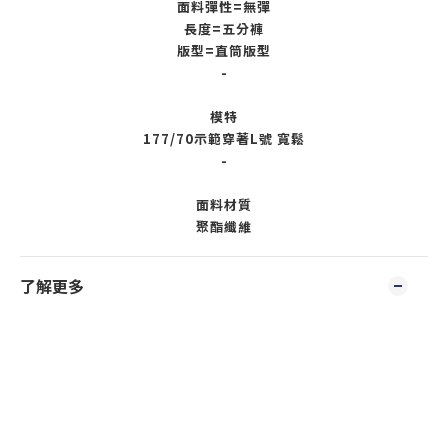
面料彈性=無彈
長度=五分褲
版型=直筒版型
-
模特
177/70示範穿著L號 寬鬆
-
面料材質
聚酯纖維
了解更多