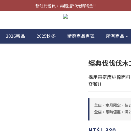
限時優惠，滿2200折扣200元，累積折扣無上限。
新註冊會員，再贈送50元購物金!!
限時優惠，滿2200折扣200元，累積折扣無上限。
2026新品
2025秋冬
精選商品專區
所有商品
經典伐伐伐木
採用高密度純棉面料
穿著!!
全店，本月限定，任2
全店，限時優惠，滿2
NT$1,380