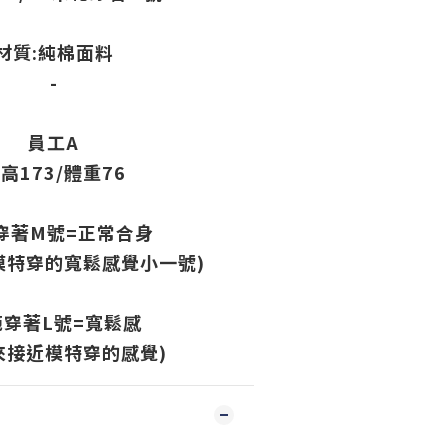
材質:
純棉面料
-
員工A
高173/體重76
穿著M號=正常合身
模特穿的寬鬆感覺小一號)
範穿著L號=寬鬆感
來接近模特穿的感覺)