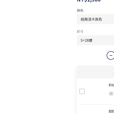
顏色
尺寸
斜紋
超舒