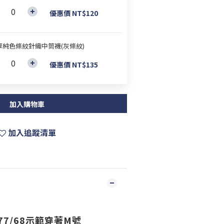
優惠價 NT$120
厚純色條紋針織中筒襪(灰條紋)
優惠價 NT$135
加入購物車
加入追蹤清單
77/68示範穿著M號