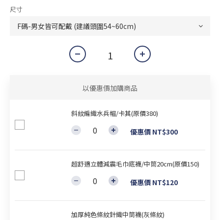
尺寸
以優惠價加購商品
斜紋編織水兵帽/卡其(原價380)
優惠價 NT$300
超舒適立體減震毛巾底襪/中筒20cm(原價150)
優惠價 NT$120
加厚純色條紋針織中筒襪(灰條紋)