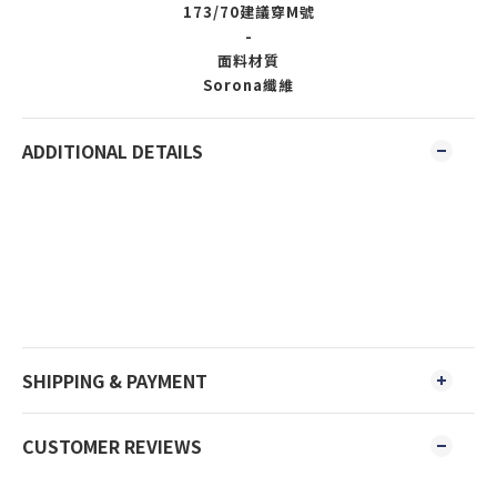
173/70建議穿M號
-
面料材質
Sorona纖維
ADDITIONAL DETAILS
SHIPPING & PAYMENT
CUSTOMER REVIEWS