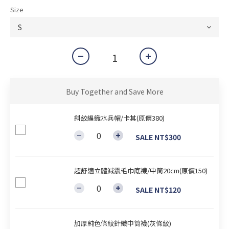
Size
Buy Together and Save More
斜紋編織水兵帽/卡其(原價380)
SALE NT$300
超舒適立體減震毛巾底襪/中筒20cm(原價150)
SALE NT$120
加厚純色條紋針織中筒襪(灰條紋)